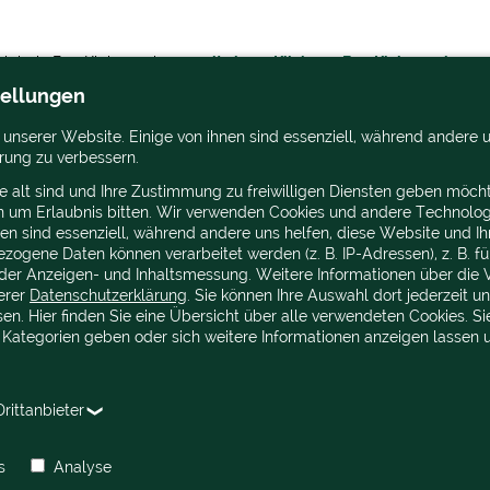
ch bei eBay Kleinanzeigen
- mit einem Klick zu eBay Kleinanzeigen -
tellungen
 unserer Website. Einige von ihnen sind essenziell, während andere u
rung zu verbessern.
e alt sind und Ihre Zustimmung zu freiwilligen Diensten geben möcht
n um Erlaubnis bitten. Wir verwenden Cookies und andere Technolog
nen sind essenziell, während andere uns helfen, diese Website und Ih
ogene Daten können verarbeitet werden (z. B. IP-Adressen), z. B. für
der Anzeigen- und Inhaltsmessung. Weitere Informationen über die 
serer
Datenschutzerklärung
. Sie können Ihre Auswahl dort jederzeit u
en. Hier finden Sie eine Übersicht über alle verwendeten Cookies. Si
 Kategorien geben oder sich weitere Informationen anzeigen lassen
rittanbieter
s
Analyse