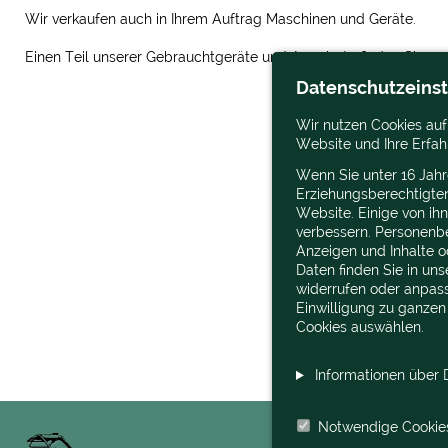
Wir verkaufen auch in Ihrem Auftrag Maschinen und Geräte.
Einen Teil unserer Gebrauchtgeräte und Angebote finden Sie au
Datenschutzeins
Wir nutzen Cookies auf
Website und Ihre Erfah
Wenn Sie unter 16 Jahr
Erziehungsberechtigte
Website. Einige von ih
verbessern. Personenbez
Anzeigen und Inhalte o
Daten finden Sie in un
widerrufen oder anpass
Einwilligung zu ganzen
Cookies auswählen.
Informationen über D
Notwendige Cookie