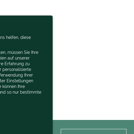
ns helfen, diese
en, müssen Sie Ihre
ien auf unserer
re Erfahrung zu
 personalisierte
Verwendung Ihrer
nter Einstellungen
e können Ihre
 und so nur bestimmte