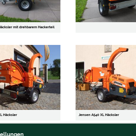
äcksler mit drehbarem Hackerteil
L Häcksler
Jensen A540 XL Häcksler
tellungen