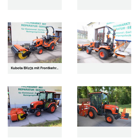
Kubota BX231 mit Frontkehrmaschine KOVA und Kubota Streuer PRO 180