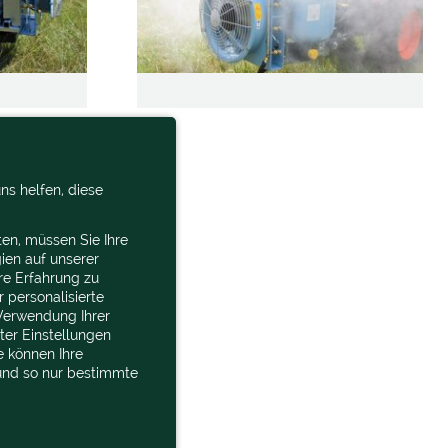
ns helfen, diese
en, müssen Sie Ihre
ien auf unserer
re Erfahrung zu
 personalisierte
Verwendung Ihrer
nter Einstellungen
e können Ihre
 und so nur bestimmte